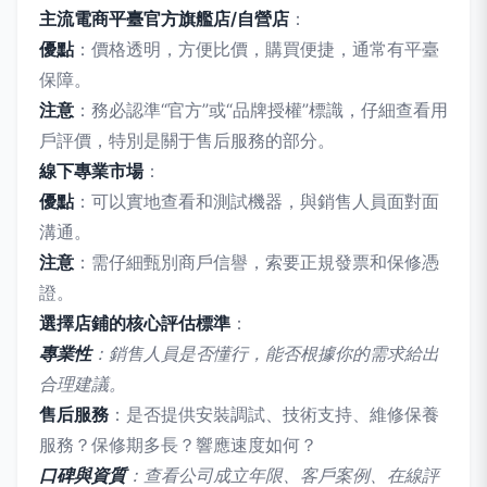
主流電商平臺官方旗艦店/自營店
：
優點
：價格透明，方便比價，購買便捷，通常有平臺
保障。
注意
：務必認準“官方”或“品牌授權”標識，仔細查看用
戶評價，特別是關于售后服務的部分。
線下專業市場
：
優點
：可以實地查看和測試機器，與銷售人員面對面
溝通。
注意
：需仔細甄別商戶信譽，索要正規發票和保修憑
證。
選擇店鋪的核心評估標準
：
專業性
：銷售人員是否懂行，能否根據你的需求給出
合理建議。
售后服務
：是否提供安裝調試、技術支持、維修保養
服務？保修期多長？響應速度如何？
口碑與資質
：查看公司成立年限、客戶案例、在線評