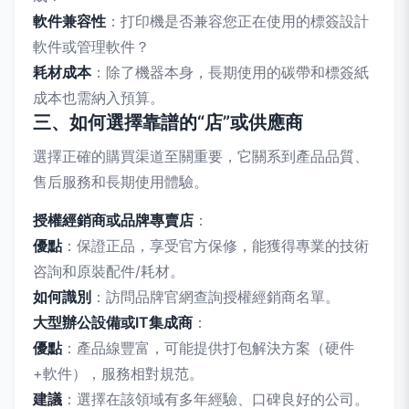
軟件兼容性
：打印機是否兼容您正在使用的標簽設計
軟件或管理軟件？
耗材成本
：除了機器本身，長期使用的碳帶和標簽紙
成本也需納入預算。
三、如何選擇靠譜的“店”或供應商
選擇正確的購買渠道至關重要，它關系到產品品質、
售后服務和長期使用體驗。
授權經銷商或品牌專賣店
：
優點
：保證正品，享受官方保修，能獲得專業的技術
咨詢和原裝配件/耗材。
如何識別
：訪問品牌官網查詢授權經銷商名單。
大型辦公設備或IT集成商
：
優點
：產品線豐富，可能提供打包解決方案（硬件
+軟件），服務相對規范。
建議
：選擇在該領域有多年經驗、口碑良好的公司。