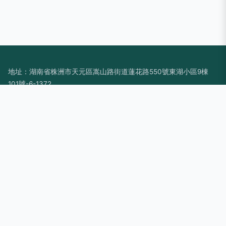
地址：湖南省株洲市天元區嵩山路街道蓮花路550號東湖小區9棟
101號-6-1372
電話：1997389**
Copyright © 2026
www.hbrcrs.cn
條碼打印機
株洲市春馨網絡科
技有限公司
條碼打印機
版權所有
Sitemap
感谢您访问我们的网站，您可能还对以下资源感兴趣：南安寺侵
餐饮管理有限公司
国产黄A|国产黄A3级3级3级|国产黄a三级大片|国产黄a三级三
级看|国产黄精品合集视频|国产黄色91香蕉视频|国产黄色精品一