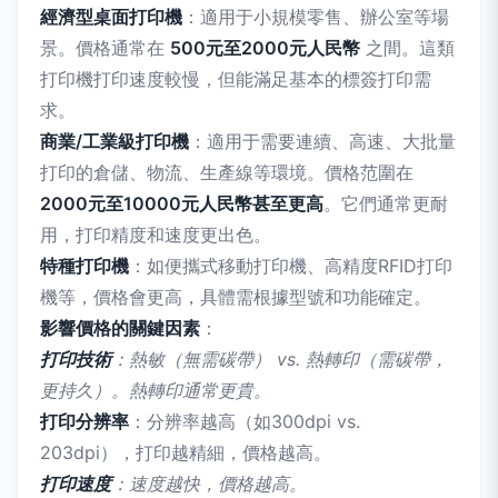
經濟型桌面打印機
：適用于小規模零售、辦公室等場
景。價格通常在
500元至2000元人民幣
之間。這類
打印機打印速度較慢，但能滿足基本的標簽打印需
求。
商業/工業級打印機
：適用于需要連續、高速、大批量
打印的倉儲、物流、生產線等環境。價格范圍在
2000元至10000元人民幣甚至更高
。它們通常更耐
用，打印精度和速度更出色。
特種打印機
：如便攜式移動打印機、高精度RFID打印
機等，價格會更高，具體需根據型號和功能確定。
影響價格的關鍵因素
：
打印技術
：熱敏（無需碳帶） vs. 熱轉印（需碳帶，
更持久）。熱轉印通常更貴。
打印分辨率
：分辨率越高（如300dpi vs.
203dpi），打印越精細，價格越高。
打印速度
：速度越快，價格越高。