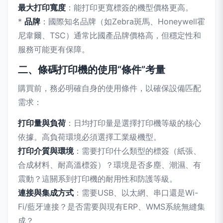
最大打印寬度
：能打印更寬標簽的機型價格更高。
*
品牌
：國際知名品牌（如Zebra斑馬、Honeywell霍
尼韋爾、TSC）通常比國產品牌價格高，但穩定性和
服務可能更有保障。
二、條碼打印機的使用“條件”考量
購買前，務必明確自身的使用條件，以確保設備匹配
需求：
打印量與負荷
：日均打印量是選擇打印機等級的核心
依據。高負荷環境必須選擇工業級機型。
打印介質與環境
：需要打印什么類型的標簽（紙張、
合成材料、耐高溫標簽）？環境是否多塵、潮濕、有
震動？這關系到打印機的耐用性和防護等級。
連接與集成方式
：需要USB、以太網、串口還是Wi-
Fi/藍牙連接？是否需要與現有ERP、WMS系統無縫集
成？