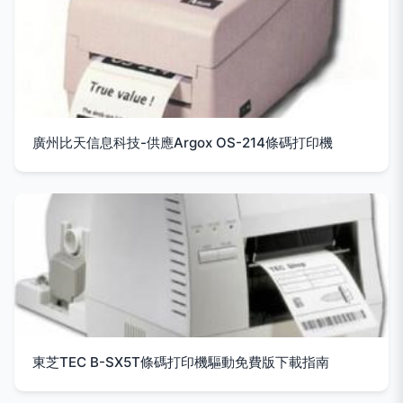
廣州比天信息科技-供應Argox OS-214條碼打印機
東芝TEC B-SX5T條碼打印機驅動免費版下載指南