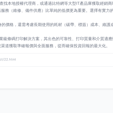
找本地授權代理商，或通過比特網等大型IT產品庫獲取經銷商聯系方式
務（維修、備件供應）比單純的低價更為重要。選擇有實力的
的價格，還需考慮長期使用的耗材（碳帶、標簽）成本
業級條碼打印解決方案，其出色的可靠性、打印質量和介質
渠道獲取準確報價與全面服務，從而確保投資回報的最大化。
t/22.html