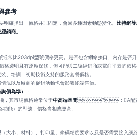
素與參考
要明確指出，價格并非固定，會因多種因素動態變化。
比特網等
或經銷商。
通常比203dpi型號價格更高。是否包含網絡接口、內存是
價格透明且有原廠保修，但可能與二級經銷商或電商平臺的價格存在差
、培訓、初期技術支持的服務套餐價格。
場情況以及廠商的促銷活動也會影響終端售價。
時詢價為準）
：
打印機，其市場價格通常位于
中高端區間
?；A配
帶網絡功能）的型號，價格會相應更高。
、材料）、打印量、條碼精度要求以及是否需要接入網絡，