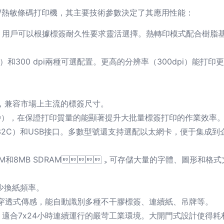
轉印/熱敏條碼打印機，其主要技術參數決定了其應用性能：
，用戶可以根據標簽耐久性要求靈活選擇。熱轉印模式配合樹脂基
數）和300 dpi兩種可選配置。更高的分辨率（300dpi）能打印
，兼容市場上主流的標簽尺寸。
），在保證打印質量的能顯著提升大批量標簽打印的作業效率
S-232C）和USB接口。多數型號還支持選配以太網卡，便于集成到
ROM和8MB SDRAM，可存儲大量的字體、圖形和格式
頻率。
式傳感，能自動識別多種不干膠標簽、連續紙、吊牌等。
，適合7x24小時連續運行的嚴苛工業環境。大開門式設計使得