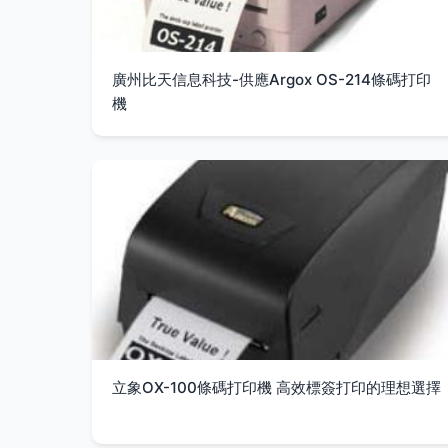
廣州比天信息科技-供應Argox OS-214條碼打印
機
立象OX-100條碼打印機 高效標簽打印的理想選擇