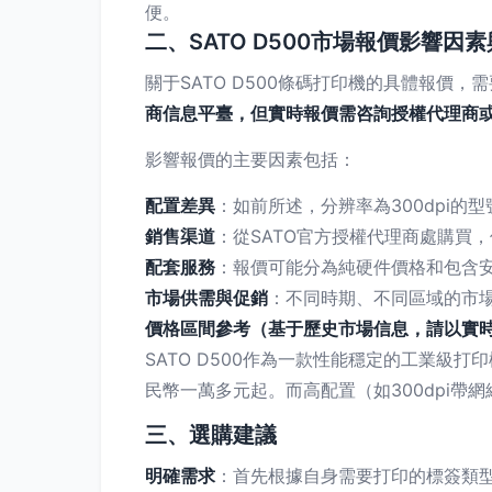
便。
二、SATO D500市場報價影響因
關于SATO D500條碼打印機的具體報價，需
商信息平臺，但實時報價需咨詢授權代理商
影響報價的主要因素包括：
配置差異
：如前所述，分辨率為300dpi的型號
銷售渠道
：從SATO官方授權代理商處購買，
配套服務
：報價可能分為純硬件價格和包含安裝
市場供需與促銷
：不同時期、不同區域的市
價格區間參考（基于歷史市場信息，請以實
SATO D500作為一款性能穩定的工業級
民幣一萬多元起。而高配置（如300dpi
三、選購建議
明確需求
：首先根據自身需要打印的標簽類型（大小