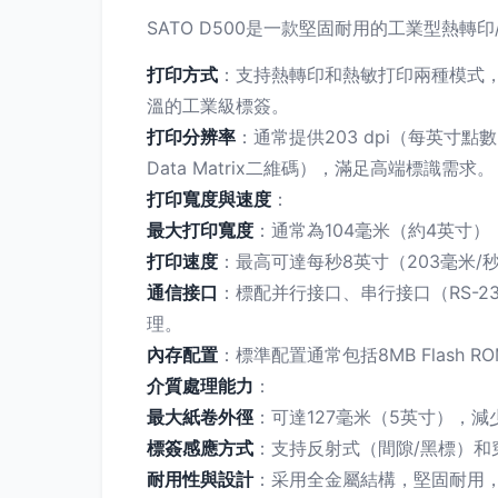
SATO D500是一款堅固耐用的工業型熱
打印方式
：支持熱轉印和熱敏打印兩種模式
溫的工業級標簽。
打印分辨率
：通常提供203 dpi（每英寸點
Data Matrix二維碼），滿足高端標識需求。
打印寬度與速度
：
最大打印寬度
：通常為104毫米（約4英寸）
打印速度
：最高可達每秒8英寸（203毫米/秒
通信接口
：標配并行接口、串行接口（R
理。
內存配置
：標準配置通常包括8MB Flash 
介質處理能力
：
最大紙卷外徑
：可達127毫米（5英寸），減少換紙
標簽感應方式
：支持反射式（間隙/黑標）和穿透
耐用性與設計
：采用全金屬結構，堅固耐用