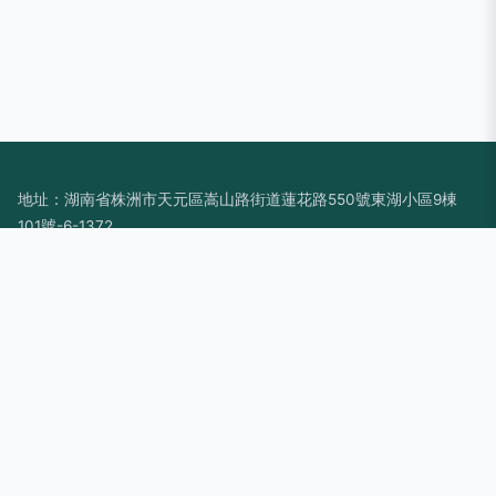
地址：湖南省株洲市天元區嵩山路街道蓮花路550號東湖小區9棟
101號-6-1372
電話：1997389**
Copyright © 2026
www.hbrcrs.cn
條碼打印機
株洲市春馨網絡科
技有限公司
條碼打印機
版權所有
Sitemap
感谢您访问我们的网站，您可能还对以下资源感兴趣：南安寺侵
餐饮管理有限公司