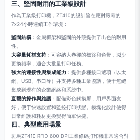
三、堅固耐用的工業級設計
作為工業級打印機，ZT410的設計旨在應對嚴苛的
7x24小時連續工作環境：
堅固結構
：金屬框架和堅固的外殼提供了出色的耐用
性。
大容量耗材支持
：可容納大卷徑的標簽和色帶，減少
更換頻率，適合大批量打印任務。
強大的連接性與集成能力
：提供多種接口選項（以太
網、USB、串口等）并支持多種工業協議，便于無縫
集成到現有的企業網絡和系統中。
直觀的操作與維護
：配備彩色觸摸屏，用戶界面友
好，便于快速設置和監控打印狀態。模塊化設計使得
日常維護和耗材更換變得簡單快捷。
四、典型應用場景
斑馬ZT410 RFID 600 DPI工業條碼打印機非常適合對