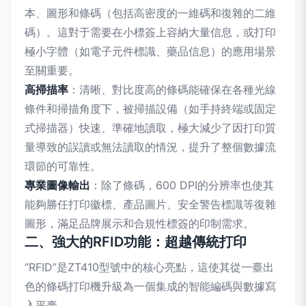
本、圖形和條碼（包括高密度的一維碼和復雜的二維
碼）。這對于需要在小標簽上容納大量信息，或打印
極小字體（如電子元件標識、藥品信息）的應用場景
至關重要。
高掃描率
：清晰、對比度高的條碼能確保在各種光線
條件和掃描角度下，被掃描設備（如手持終端或固定
式掃描器）快速、準確地讀取，極大減少了因打印質
量導致的誤讀或無法讀取的情況，提升了整個數據流
環節的可靠性。
專業圖像輸出
：除了條碼，600 DPI的分辨率也使其
能夠勝任打印徽標、產品圖片、安全警告標識等復雜
圖形，滿足品牌展示和合規性標簽的印制需求。
二、強大的RFID功能：超越傳統打印
“RFID”是ZT410型號中的核心亮點，這使其從一臺出
色的條碼打印機升級為一個集成的智能編碼與數據寫
入平臺。