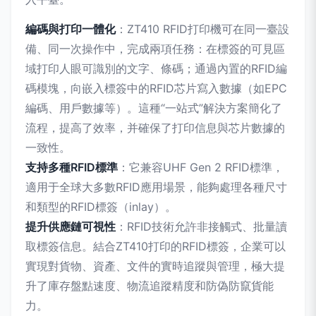
編碼與打印一體化
：ZT410 RFID打印機可在同一臺設
備、同一次操作中，完成兩項任務：在標簽的可見區
域打印人眼可識別的文字、條碼；通過內置的RFID編
碼模塊，向嵌入標簽中的RFID芯片寫入數據（如EPC
編碼、用戶數據等）。這種“一站式”解決方案簡化了
流程，提高了效率，并確保了打印信息與芯片數據的
一致性。
支持多種RFID標準
：它兼容UHF Gen 2 RFID標準，
適用于全球大多數RFID應用場景，能夠處理各種尺寸
和類型的RFID標簽（inlay）。
提升供應鏈可視性
：RFID技術允許非接觸式、批量讀
取標簽信息。結合ZT410打印的RFID標簽，企業可以
實現對貨物、資產、文件的實時追蹤與管理，極大提
升了庫存盤點速度、物流追蹤精度和防偽防竄貨能
力。