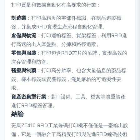
打印質量和數據自動化有高要求的行業：
制造業
：打印高精度的零部件標識、在制品追蹤標
簽，并集成RFID實現生產流程自動化管理。
倉儲與物流
：打印運輸標簽、貨架標簽，利用RFID進
行高速的出入庫盤點、分揀和路徑追蹤。
零售與服裝
：打印包含RFID芯片的吊牌，實現高效的
庫存管理和防盜。
醫療與制藥
：打印高分辨率、包含大量信息的藥品標
簽、樣本標簽或資產標簽，滿足嚴格的可追溯性要
求。
資產密集型行業
：對IT設備、工具、檔案等貴重資產
進行RFID標簽管理。
結論
斑馬ZT410 RFID工業條碼打印機不僅僅是一臺輸出設
備，它是一個融合了高精度打印與先進RFID編碼技術