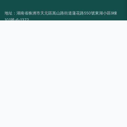
地址：湖南省株洲市天元區嵩山路街道蓮花路550號東湖小區9棟
101號-6-1372
電話：1997389**
Copyright © 2026
www.hbrcrs.cn
條碼打印機
株洲市春馨網絡科
技有限公司
條碼打印機
版權所有
Sitemap
感谢您访问我们的网站，您可能还对以下资源感兴趣：南安寺侵
餐饮管理有限公司
国产黄A|国产黄A3级3级3级|国产黄a三级大片|国产黄a三级三
级看|国产黄精品合集视频|国产黄色91香蕉视频|国产黄色精品一
区二区|国产黄色片一期二期|国产黄色手淫|国产黄色网入口站
网站地图